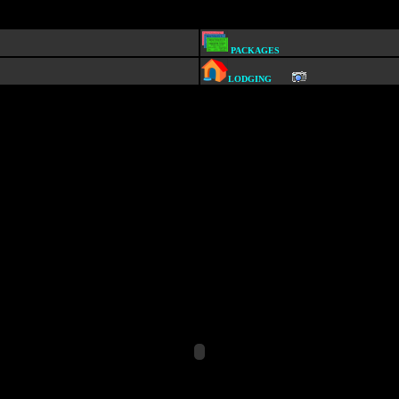
PACKAGES
LODGING