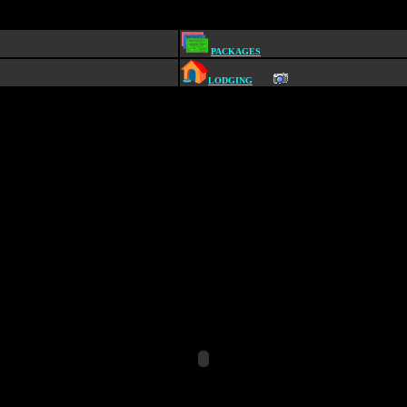
PACKAGES
LODGING